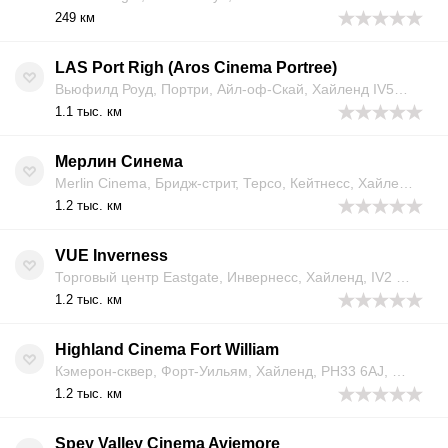
249 км
LAS Port Righ (Aros Cinema Portree)
Вьюфилд Роуд, Портри, Айл-оф-Скай, Хайленд IV51 9EU, Великобритания
1.1 тыс. км
Мерлин Синема
Merlin Cinema, Бридж-стрит, Терсо, Кейтнесс, Хайленд, KW14 7BX, Великобритания
1.2 тыс. км
VUE Inverness
Торговый центр Eastgate, Инвернесс, Хайленд, IV2 3PP, Великобритания
1.2 тыс. км
Highland Cinema Fort William
Кэмерон-сквер, Форт-Уильям, Хайленд, PH33 6AJ, Великобритания
1.2 тыс. км
Spey Valley Cinema Aviemore