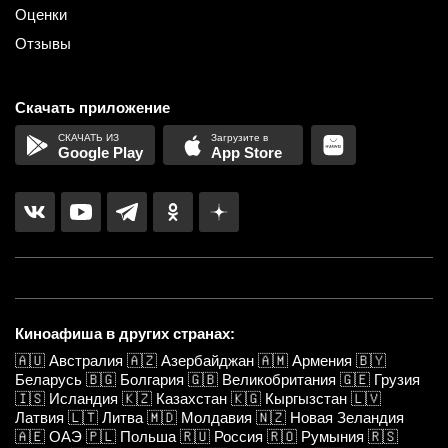
Оценки
Отзывы
Скачать приложение
Google Play
App Store
Киноафиша в других странах:
🇦🇺
Австралия
🇦🇿
Азербайджан
🇦🇲
Армения
🇧🇾
Беларусь
🇧🇬
Болгария
🇬🇧
Великобритания
🇬🇪
Грузия
🇮🇸
Исландия
🇰🇿
Казахстан
🇰🇬
Кыргызстан
🇱🇻
Латвия
🇱🇹
Литва
🇲🇩
Молдавия
🇳🇿
Новая Зеландия
🇦🇪
ОАЭ
🇵🇱
Польша
🇷🇺
Россия
🇷🇴
Румыния
🇷🇸