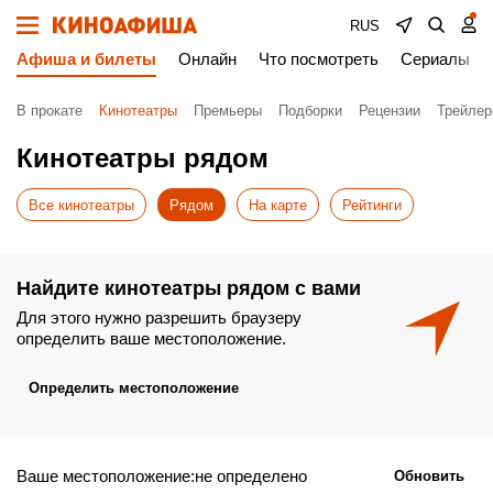
RUS
Афиша и билеты
Онлайн
Что посмотреть
Сериалы
В прокате
Кинотеатры
Премьеры
Подборки
Рецензии
Трейле
Кинотеатры рядом
Все кинотеатры
Рядом
На карте
Рейтинги
Найдите кинотеатры рядом с вами
Для этого нужно разрешить браузеру
определить ваше местоположение.
Определить местоположение
Ваше местоположение:не определено
Обновить