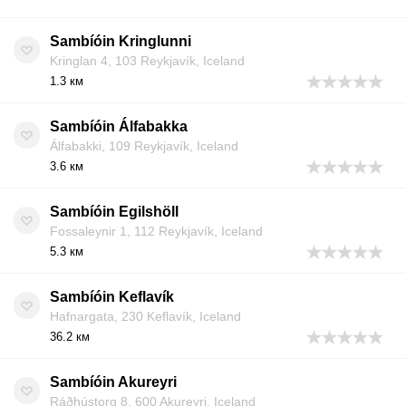
Sambíóin Kringlunni
Kringlan 4, 103 Reykjavík, Iceland
1.3 км
Sambíóin Álfabakka
Álfabakki, 109 Reykjavík, Iceland
3.6 км
Sambíóin Egilshöll
Fossaleynir 1, 112 Reykjavík, Iceland
5.3 км
Sambíóin Keflavík
Hafnargata, 230 Keflavík, Iceland
36.2 км
Sambíóin Akureyri
Ráðhústorg 8, 600 Akureyri, Iceland