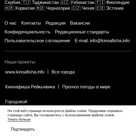
Сербия
🇹🇯
Таджикистан
🇺🇿
Узбекистан
🇫🇮
Финляндия
🇭🇷
Хорватия
🇲🇪
Черногория
🇨🇿
Чехия
🇪🇪
Эстония
О нас
Контакты
Редакция
Вакансии
Конфиденциальность
Редакционные стандарты
Пользовательское соглашение
E-mail: info@kinoafisha.info
Наши проекты:
www.kinoafisha.info
Все города
Киноафиша Рейкьявика
Прогноз погоды в мире
Городовой
На этой веб-странице используются файлы cookie. Продолжив открывать
страницы сайта, Вы соглашаетесь с использованием файлов cookie.
© 2002-2026 Все права и материалы принадлежат «Киноафиша».
.
Узнать больше
Копирование информации только с письменного разрешения
редакции.
Подтвердить