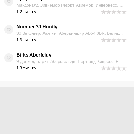
Макдоналд Эйвиемор Резорт, Авиемор, Инвернесс, Хайленд, PH22 1PN, Великобритания
1.2 тыс. км
Number 30 Huntly
30 Зе Сквер, Хантли, Абердиншир AB54 8BR, Великобритания
1.3 тыс. км
Birks Aberfeldy
9 Данкелд-стрит, Аберфельди, Перт-энд-Кинросс, PH15 2AA, Великобритания
1.3 тыс. км