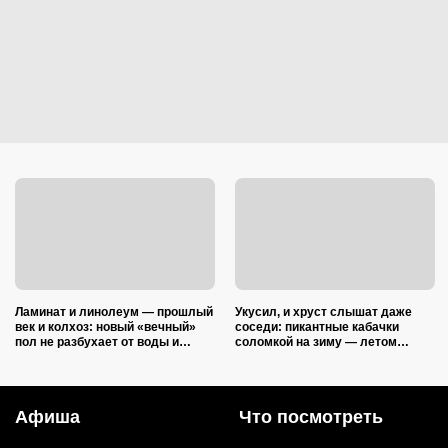
Ламинат и линолеум — прошлый
Укусил, и хруст слышат даже
век и колхоз: новый «вечный»
соседи: пикантные кабачки
пол не разбухает от воды и
соломкой на зиму — летом
выглядит на миллион
закатываю только так
Афиша
Что посмотреть