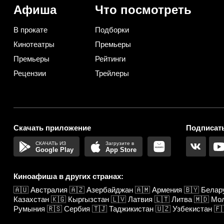
Афиша
Что посмотреть
В прокате
Подборки
Кинотеатры
Премьеры
Премьеры
Рейтинги
Рецензии
Трейлеры
Скачать приложение
Подписать
Google Play
App Store
Киноафиша в других странах:
🇦🇺
Австралия
🇦🇿
Азербайджан
🇦🇲
Армения
🇧🇾
Белар
Казахстан
🇰🇬
Кыргызстан
🇱🇻
Латвия
🇱🇹
Литва
🇲🇩
Мо
Румыния
🇷🇸
Сербия
🇹🇯
Таджикистан
🇺🇿
Узбекистан
🇫