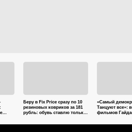
—
Беру в Fix Price сразу по 10
«Самый демокра
:
резиновых ковриков за 181
Танцуют все»: 
е
рубль: обувь ставлю только
фильмов Гайдая
на один из них — нашла еще
плясками
7 необычных применений