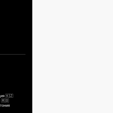
дия
🇰🇿
я
🇷🇴
тония