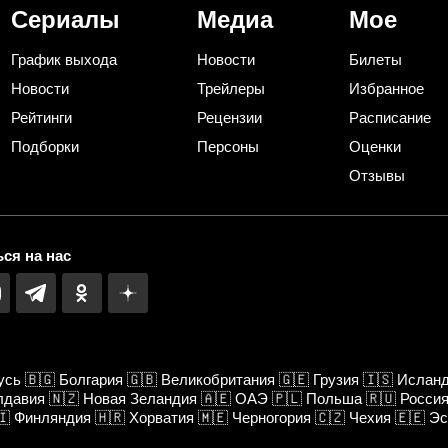
Сериалы
Медиа
Мое
График выхода
Новости
Билеты
Новости
Трейлеры
Избранное
Рейтинги
Рецензии
Расписание
Подборки
Персоны
Оценки
Отзывы
ся на нас
усь
🇧🇬
Болгария
🇬🇧
Великобритания
🇬🇪
Грузия
🇮🇸
Ислан
лдавия
🇳🇿
Новая Зеландия
🇦🇪
ОАЭ
🇵🇱
Польша
🇷🇺
Росси
🇮
Финляндия
🇭🇷
Хорватия
🇲🇪
Черногория
🇨🇿
Чехия
🇪🇪
Эс