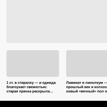
1 ст. в стиралку — и одежда
Ламинат и линолеум 
благоухает свежестью:
прошлый век и колхоз
старая прачка раскрыла
новый «вечный» пол н
секрет, что добавить в
разбухает от воды и
барабан вместе с порошком
выглядит на миллион