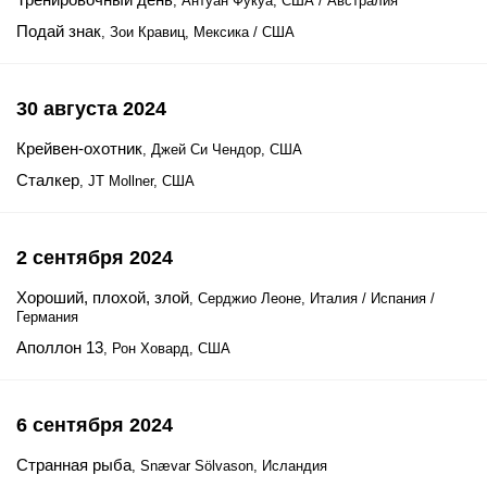
, Антуан Фукуа, США / Австралия
Подай знак
, Зои Кравиц, Мексика / США
30 августа 2024
Крейвен-охотник
, Джей Си Чендор, США
Сталкер
, JT Mollner, США
2 сентября 2024
Хороший, плохой, злой
, Серджио Леоне, Италия / Испания /
Германия
Аполлон 13
, Рон Ховард, США
6 сентября 2024
Странная рыба
, Snævar Sölvason, Исландия