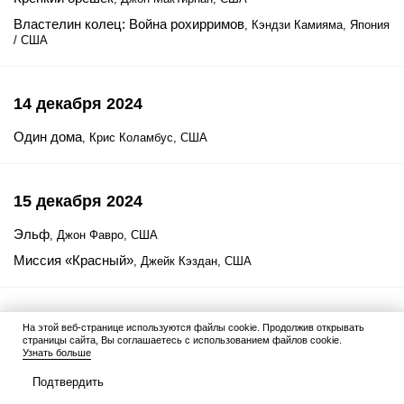
Властелин колец: Война рохирримов
, Кэндзи Камияма, Япония
/ США
14 декабря 2024
Один дома
, Крис Коламбус, США
15 декабря 2024
Эльф
, Джон Фавро, США
Миссия «Красный»
, Джейк Кэздан, США
16 декабря 2024
На этой веб-странице используются файлы cookie. Продолжив открывать
страницы сайта, Вы соглашаетесь с использованием файлов cookie.
Узнать больше
Рождественские каникулы
, Джеримайя С. Чечик, США
Подтвердить