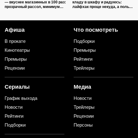
— вкуснее магазинных в 100 раз:
кладу в шкафу и радуюсь:
прозрачный рассол, минимум
лайфхак проще некуда, а пользы
уксуса и звонкий хруст зимой
вагон и маленькая тележка
Афиша
Что посмотреть
В прокате
Подборки
Кинотеатры
Премьеры
Премьеры
Рейтинги
Рецензии
Трейлеры
Сериалы
Медиа
График выхода
Новости
Новости
Трейлеры
Рейтинги
Рецензии
Подборки
Персоны