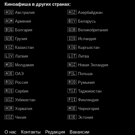
Киноафиша в других странах:
🇦🇺
🇦🇿
Австралия
Азербайджан
🇦🇲
🇧🇾
Армения
Беларусь
🇧🇬
🇬🇧
Болгария
Великобритания
🇬🇪
🇮🇸
Грузия
Исландия
🇰🇿
🇰🇬
Казахстан
Кыргызстан
🇱🇻
🇱🇹
Латвия
Литва
🇲🇩
🇳🇿
Молдавия
Новая Зеландия
🇦🇪
🇵🇱
ОАЭ
Польша
🇷🇺
🇷🇴
Россия
Румыния
🇷🇸
🇹🇯
Сербия
Таджикистан
🇺🇿
🇫🇮
Узбекистан
Финляндия
🇭🇷
🇲🇪
Хорватия
Черногория
🇨🇿
🇪🇪
Чехия
Эстония
О нас
Контакты
Редакция
Вакансии