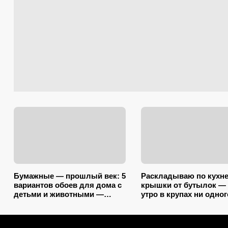
Бумажные — прошлый век: 5
Раскладываю по кухн
вариантов обоев для дома с
крышки от бутылок — 
детьми и животными —
утро в крупах ни одног
царапины и фломастеры им
жучка: эффект как от
нипочём
дорогой отравы