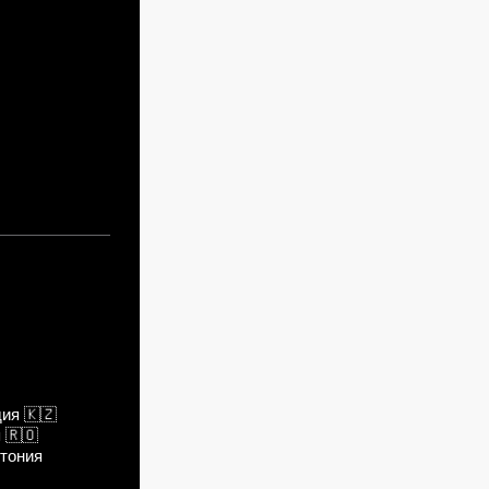
дия
🇰🇿
я
🇷🇴
тония