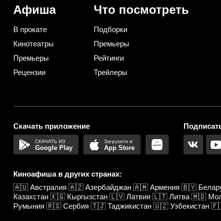
Афиша
Что посмотреть
В прокате
Подборки
Кинотеатры
Премьеры
Премьеры
Рейтинги
Рецензии
Трейлеры
Скачать приложение
Подписать
Google Play
App Store
Киноафиша в других странах:
🇦🇺
Австралия
🇦🇿
Азербайджан
🇦🇲
Армения
🇧🇾
Белар
Казахстан
🇰🇬
Кыргызстан
🇱🇻
Латвия
🇱🇹
Литва
🇲🇩
Мо
Румыния
🇷🇸
Сербия
🇹🇯
Таджикистан
🇺🇿
Узбекистан
🇫