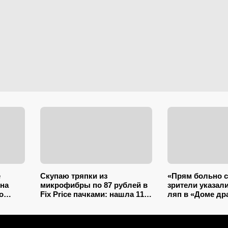
е
Скупаю тряпки из
«Прям больно с
на
микрофибры по 87 рублей в
зрители указал
о
Fix Price пачками: нашла 11+
ляп в «Доме др
применений для дома и
настоящие рыца
дачи, и ни одно не связано с
вряд ли бы ре
уборкой