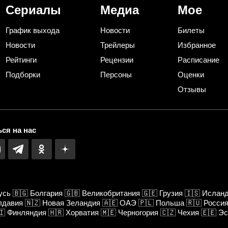
Сериалы
Медиа
Мое
График выхода
Новости
Билеты
Новости
Трейлеры
Избранное
Рейтинги
Рецензии
Расписание
Подборки
Персоны
Оценки
Отзывы
ся на нас
усь
🇧🇬
Болгария
🇬🇧
Великобритания
🇬🇪
Грузия
🇮🇸
Ислан
лдавия
🇳🇿
Новая Зеландия
🇦🇪
ОАЭ
🇵🇱
Польша
🇷🇺
Росси
🇮
Финляндия
🇭🇷
Хорватия
🇲🇪
Черногория
🇨🇿
Чехия
🇪🇪
Эс